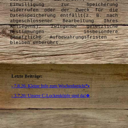
Einwilligung zur Speicherung
widerrufen oder der Zweck für die
Datenspeicherung entfällt(z. B. nach
abgeschlossener Bearbeitung Ihres
Anliegens). Zwingende gesetzliche
Bestimmungen – insbesondere
gesetzliche Aufbewahrungsfristen –
bleiben unberührt.
Letzte Beiträge:
- 7.8.26: Kleine Info zum Wochenbericht🐾
- 3.7.26: Unsere C-Lockenköpfe sind da!🍀