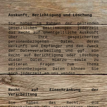
Auskunft, Berichtigung und Löschung
Sie haben im Rahmen der geltenden
gesetzlichen Bestimmungen jederzeit
das Recht auf unentgeltliche Auskunft
über Ihre gespeicherten
personenbezogenen Daten, deren
Herkunft und Empfänger und den Zweck
der Datenverarbeitung und ggf. ein
Recht auf Berichtigung oder Löschung
dieser Daten. Hierzu sowie zu
weiteren Fragen zum Thema
personenbezogene Daten können Sie
sich jederzeit an uns wenden.
Recht auf Einschränkung der
Verarbeitung
Sie haben das Recht, die