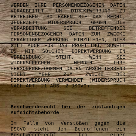
WERDEN IHRE PERSONENBEZOGENEN DATEN
VERARBEITET, UM DIREKTWERBUNG ZU
BETREIBEN, SO HABEN SIE DAS RECHT,
JEDERZEIT WIDERSPRUCH GEGEN DIE
VERARBEITUNG SIE BETREFFENDER
PERSONENBEZOGENER DATEN ZUM ZWECKE
DERARTIGER WERBUNG EINZULEGEN; DIES
GILT AUCH FÜR DAS PROFILING, SOWEIT
ES MIT SOLCHER DIREKTWERBUNG IN
VERBINDUNG STEHT. WENN SIE
WIDERSPRECHEN, WERDEN IHRE
PERSONENBEZOGENEN DATEN ANSCHLIESSEND
NICHT MEHR ZUM ZWECKE DER
DIREKTWERBUNG VERWENDET (WIDERSPRUCH
NACH ART. 21 ABS. 2 DSGVO).
Beschwerderecht bei der zuständigen
Aufsichtsbehörde
Im Falle von Verstößen gegen die
DSGVO steht den Betroffenen ein
Beschwerderecht bei einer