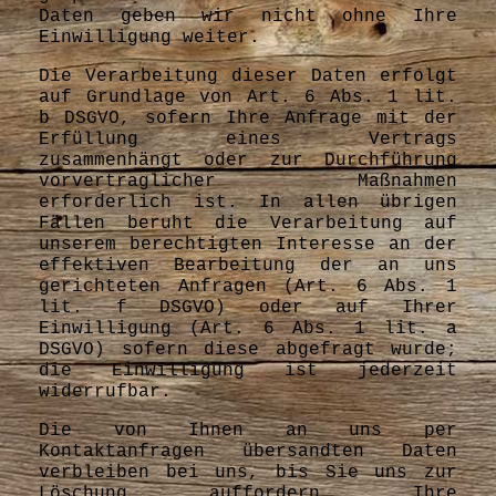
Daten geben wir nicht ohne Ihre
Einwilligung weiter.
Die Verarbeitung dieser Daten erfolgt
auf Grundlage von Art. 6 Abs. 1 lit.
b DSGVO, sofern Ihre Anfrage mit der
Erfüllung eines Vertrags
zusammenhängt oder zur Durchführung
vorvertraglicher Maßnahmen
erforderlich ist. In allen übrigen
Fällen beruht die Verarbeitung auf
unserem berechtigten Interesse an der
effektiven Bearbeitung der an uns
gerichteten Anfragen (Art. 6 Abs. 1
lit. f DSGVO) oder auf Ihrer
Einwilligung (Art. 6 Abs. 1 lit. a
DSGVO) sofern diese abgefragt wurde;
die Einwilligung ist jederzeit
widerrufbar.
Die von Ihnen an uns per
Kontaktanfragen übersandten Daten
verbleiben bei uns, bis Sie uns zur
Löschung auffordern, Ihre