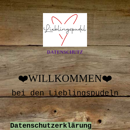
DATENSCHUTZ
❤️
❤️
WILLKOMMEN
bei den Lieblingspudeln
Datenschutzerklärung