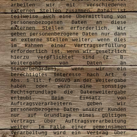
arbeiten wir mit verschiedenen
externen Stellen zusammen. Dabei ist
teilweise auch eine Übermittlung von
personenbezogenen Daten an diese
externen Stellen erforderlich. Wir
geben personenbezogene Daten nur dann
an externe Stellen weiter, wenn dies
im Rahmen einer Vertragserfüllung
erforderlich ist, wenn wir gesetzlich
hierzu verpflichtet sind (z. B.
Weitergabe von Daten an
Steuerbehörden), wenn wir ein
berechtigtes Interesse nach Art. 6
Abs. 1 lit. f DSGVO an der Weitergabe
haben oder wenn eine sonstige
Rechtsgrundlage die Datenweitergabe
erlaubt. Beim Einsatz von
Auftragsverarbeitern geben wir
personenbezogene Daten unserer Kunden
nur auf Grundlage eines gültigen
Vertrags über Auftragsverarbeitung
weiter. Im Falle einer gemeinsamen
Verarbeitung wird ein Vertrag über