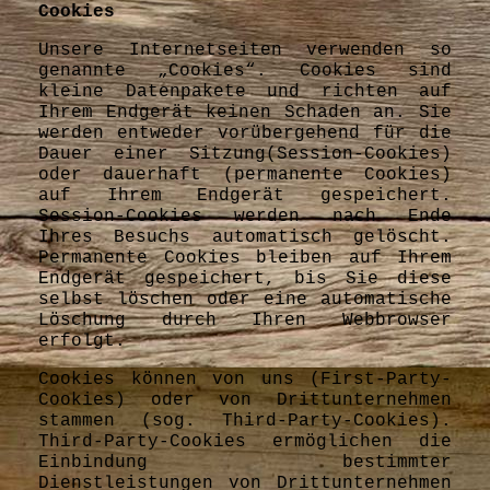
Cookies
Unsere Internetseiten verwenden so
genannte „Cookies“. Cookies sind
kleine Datenpakete und richten auf
Ihrem Endgerät keinen Schaden an. Sie
werden entweder vorübergehend für die
Dauer einer Sitzung(Session-Cookies)
oder dauerhaft (permanente Cookies)
auf Ihrem Endgerät gespeichert.
Session-Cookies werden nach Ende
Ihres Besuchs automatisch gelöscht.
Permanente Cookies bleiben auf Ihrem
Endgerät gespeichert, bis Sie diese
selbst löschen oder eine automatische
Löschung durch Ihren Webbrowser
erfolgt.
Cookies können von uns (First-Party-
Cookies) oder von Drittunternehmen
stammen (sog. Third-Party-Cookies).
Third-Party-Cookies ermöglichen die
Einbindung bestimmter
Dienstleistungen von Drittunternehmen