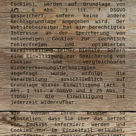
Cookies), werden auf Grundlage von
Art. 6 Abs. 1 lit. f DSGVO
gespeichert, sofern keine andere
Rechtsgrundlage angegeben wird. Der
Websitebetreiber hat ein berechtigtes
Interesse an der Speicherung von
notwendigen Cookies zur technisch
fehlerfreien und optimierten
Bereitstellung seiner Dienste. Sofern
eine Einwilligung zur Speicherung von
Cookies und vergleichbaren
Wiedererkennungstechnologien
abgefragt wurde, erfolgt die
Verarbeitung ausschließlich auf
Grundlage dieser Einwilligung (Art. 6
Abs. 1 lit. a DSGVO und § 25 Abs. 1
TTDSG); die Einwilligung ist
jederzeit widerrufbar.
Sie können Ihren Browser so
einstellen, dass Sie über das Setzen
von Cookies informiert werden und
Cookies nur im Einzelfall erlauben,