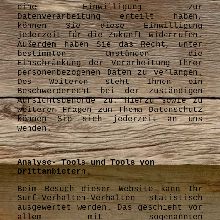
eine Einwilligung zur
Datenverarbeitung erteilt haben,
können Sie diese Einwilligung
jederzeit für die Zukunft widerrufen.
Außerdem haben Sie das Recht, unter
bestimmten Umständen die
Einschränkung der Verarbeitung Ihrer
personenbezogenen Daten zu verlangen.
Des Weiteren steht Ihnen ein
Beschwerderecht bei der zuständigen
Aufsichtsbehörde zu. Hierzu sowie zu
weiteren Fragen zum Thema Datenschutz
können Sie sich jederzeit an uns
wenden.
Analyse- Tools und Tools von
Drittanbietern
Beim Besuch dieser Website kann Ihr
Surf-Verhalten-Verhalten statistisch
ausgewertet werden. Das geschieht vor
allem mit sogenannten