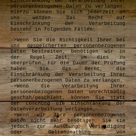
Einschränkung der Verarbeitung Ihrer
personenbezogenen Daten zu verlangen.
Hierzu können Sie sich jederzeit an
uns wenden. Das Recht auf
Einschränkung der Verarbeitung
besteht in folgenden Fällen:
->Wenn Sie die Richtigkeit Ihrer bei
uns gespeicherten personenbezogenen
Daten bestreiten, benötigen wir in
der Regel Zeit, um dies zu
überprüfen. Für die Dauer der Prüfung
haben Sie das Recht, die
Einschränkung der Verarbeitung Ihrer
personenbezogenen Daten zu verlangen.
->Wenn die Verarbeitung Ihrer
personenbezogenen Daten unrechtmäßig
geschah/geschieht, können Sie statt
der Löschung die Einschränkung der
Datenverarbeitung verlangen.
->Wenn wir Ihre personenbezogenen
Daten nicht mehr benötigen, Sie sie
jedoch zur Ausübung, Verteidigung
oder Geltendmachung von