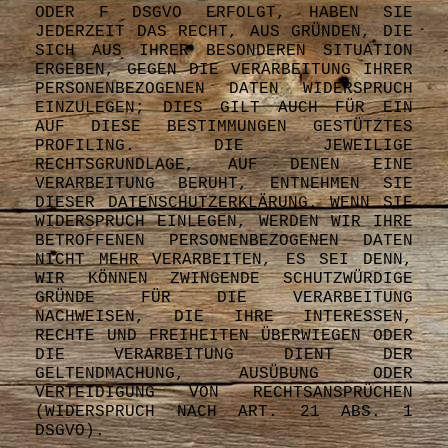
ODER F DSGVO ERFOLGT, HABEN SIE
JEDERZEIT DAS RECHT, AUS GRÜNDEN, DIE
SICH AUS IHRER BESONDEREN SITUATION
ERGEBEN, GEGEN DIE VERARBEITUNG IHRER
PERSONENBEZOGENEN DATEN WIDERSPRUCH
EINZULEGEN; DIES GILT AUCH FÜR EIN
AUF DIESE BESTIMMUNGEN GESTÜTZTES
PROFILING. DIE JEWEILIGE
RECHTSGRUNDLAGE, AUF DENEN EINE
VERARBEITUNG BERUHT, ENTNEHMEN SIE
DIESER DATENSCHUTZERKLÄRUNG. WENN SIE
WIDERSPRUCH EINLEGEN, WERDEN WIR IHRE
BETROFFENEN PERSONENBEZOGENEN DATEN
NICHT MEHR VERARBEITEN, ES SEI DENN,
WIR KÖNNEN ZWINGENDE SCHUTZWÜRDIGE
GRÜNDE FÜR DIE VERARBEITUNG
NACHWEISEN, DIE IHRE INTERESSEN,
RECHTE UND FREIHEITEN ÜBERWIEGEN ODER
DIE VERARBEITUNG DIENT DER
GELTENDMACHUNG, AUSÜBUNG ODER
VERTEIDIGUNG VON RECHTSANSPRÜCHEN
(WIDERSPRUCH NACH ART. 21 ABS. 1
DSGVO).