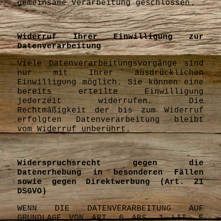
gemeinsame Verarbeitung geschlossen.
Widerruf Ihrer Einwilligung zur
Datenverarbeitung
Viele Datenverarbeitungsvorgänge sind
nur mit Ihrer ausdrücklichen
Einwilligung möglich. Sie können eine
bereits erteilte Einwilligung
jederzeit widerrufen. Die
Rechtmäßigkeit der bis zum Widerruf
erfolgten Datenverarbeitung bleibt
vom Widerruf unberührt.
Widerspruchsrecht gegen die
Datenerhebung in besonderen Fällen
sowie gegen Direktwerbung (Art. 21
DSGVO)
WENN DIE DATENVERARBEITUNG AUF
GRUNDLAGE VON ART. 6 ABS. 1 LIT. E