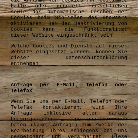
die Annahme von Cookies für bestimmte
Fälle oder generell ausschließen
sowie das automatische Löschen der
Cookies beim Schließen des Browsers
aktivieren. Bei der Deaktivierung von
Cookies kann die Funktionalität
dieser Website eingeschränkt sein.
Welche Cookies und Dienste auf dieser
Website eingesetzt werden, können Sie
dieser Datenschutzerklärung
entnehmen.
Anfrage per E-Mail, Telefon oder
Telefax
Wenn Sie uns per E-Mail, Telefon oder
Telefax kontaktieren, wird Ihre
Anfrage inklusive aller daraus
hervorgehenden personenbezogenen
Daten (Name, Anfrage) zum Zwecke der
Bearbeitung Ihres Anliegens bei uns
gespeichert und verarbeitet. Diese