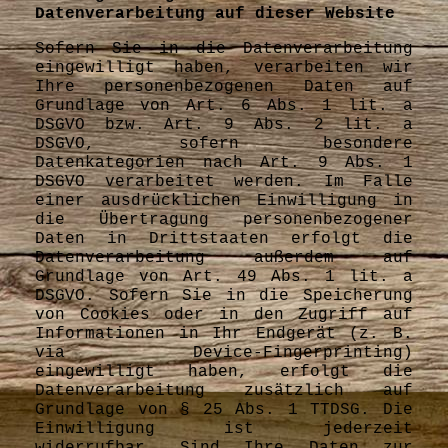
Datenverarbeitung auf dieser Website
Sofern Sie in die Datenverarbeitung
eingewilligt haben, verarbeiten wir
Ihre personenbezogenen Daten auf
Grundlage von Art. 6 Abs. 1 lit. a
DSGVO bzw. Art. 9 Abs. 2 lit. a
DSGVO, sofern besondere
Datenkategorien nach Art. 9 Abs. 1
DSGVO verarbeitet werden. Im Falle
einer ausdrücklichen Einwilligung in
die Übertragung personenbezogener
Daten in Drittstaaten erfolgt die
Datenverarbeitung außerdem auf
Grundlage von Art.
49 Abs. 1 lit. a
DSGVO. Sofern Sie in die Speicherung
von Cookies oder in den Zugriff auf
Informationen in Ihr Endgerät (z. B.
via Device-Fingerprinting)
eingewilligt haben, erfolgt die
Datenverarbeitung zusätzlich auf
Grundlage von § 25 Abs. 1 TTDSG. Die
Einwilligung ist jederzeit