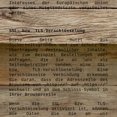
Interesses der Europäischen Union
oder eines Mitgliedstaats verarbeitet
werden.
SSL- bzw. TLS-Verschlüsselung
Diese Seite nutzt aus
Sicherheitsgründen und zum Schutz der
Übertragung vertraulicher Inhalte,
wie zum Beispiel Bestellungen oder
Anfragen, die Sie an uns als
Seitenbetreiber senden, eine SSL-
bzw. TLS-Verschlüsselung. Eine
verschlüsselte Verbindung erkennen
Sie daran, dass die Adresszeile des
Browsers von „http://“ auf „https://“
wechselt und an dem Schloss-Symbol in
Ihrer Browserzeile.
Wenn die SSL- bzw. TLS-
Verschlüsselung aktiviert ist, können
die Daten, die Sie an uns