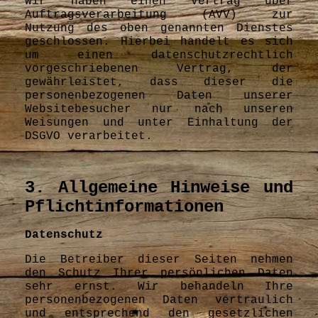
Wir haben einen Vertrag über
Auftragsverarbeitung (AVV) zur
Nutzung des oben genannten Dienstes
geschlossen. Hierbei handelt es sich
um einen datenschutzrechtlich
vorgeschriebenen Vertrag, der
gewährleistet, dass dieser die
personenbezogenen Daten unserer
Websitebesucher nur nach unseren
Weisungen und unter Einhaltung der
DSGVO verarbeitet.
3. Allgemeine Hinweise und
Pflichtinformationen
Datenschutz
Die Betreiber dieser Seiten nehmen
den Schutz Ihrer persönlichen Daten
sehr ernst. Wir behandeln Ihre
personenbezogenen Daten vertraulich
und entsprechend den gesetzlichen