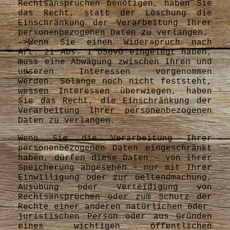
Rechtsansprüchen benötigen, haben Sie
das Recht, statt der Löschung die
Einschränkung der Verarbeitung Ihrer
personenbezogenen Daten zu verlangen.
->Wenn Sie einen Widerspruch nach
Art. 21 Abs. 1 DSGVO eingelegt haben,
muss eine Abwägung zwischen Ihren und
unseren Interessen vorgenommen
werden. Solange noch nicht feststeht,
wessen Interessen überwiegen, haben
Sie das Recht, die Einschränkung der
Verarbeitung Ihrer personenbezogenen
Daten zu verlangen.
Wenn Sie die Verarbeitung Ihrer
personenbezogenen Daten eingeschränkt
haben, dürfen diese Daten – von ihrer
Speicherung abgesehen – nur mit Ihrer
Einwilligung oder zur Geltendmachung,
Ausübung oder Verteidigung von
Rechtsansprüchen oder zum Schutz der
Rechte einer anderen natürlichen oder
juristischen Person oder aus Gründen
eines wichtigen öffentlichen