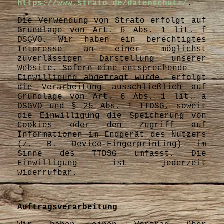
https://www.strato.de/datenschutz/
.
Die Verwendung von Strato erfolgt auf
Grundlage von Art. 6 Abs. 1 lit. f
DSGVO. Wir haben ein berechtigtes
Interesse an einer möglichst
zuverlässigen Darstellung unserer
Website. Sofern eine entsprechende
Einwilligung abgefragt wurde, erfolgt
die Verarbeitung ausschließlich auf
Grundlage von Art. 6 Abs. 1 lit. a
DSGVO und § 25 Abs. 1 TTDSG, soweit
die Einwilligung die Speicherung von
Cookies oder den Zugriff auf
Informationen im Endgerät des Nutzers
(z. B. Device-Fingerprinting) im
Sinne des TTDSG umfasst. Die
Einwilligung ist jederzeit
widerrufbar.
Auftragsverarbeitung