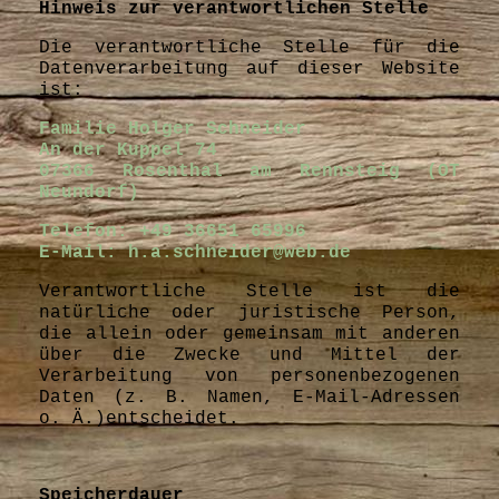
Hinweis zur verantwortlichen Stelle
Die verantwortliche Stelle für die
Datenverarbeitung auf dieser Website
ist:
Familie Holger Schneider
An der Kuppel 74
07366 Rosenthal am Rennsteig (OT
Neundorf)
Telefon: +49 36651 65996
E-Mail: h.a.schneider@web.de
Verantwortliche Stelle ist die
natürliche oder juristische Person,
die allein oder gemeinsam mit anderen
über die Zwecke und Mittel der
Verarbeitung von personenbezogenen
Daten (z. B. Namen, E-Mail-Adressen
o. Ä.)entscheidet.
Speicherdauer