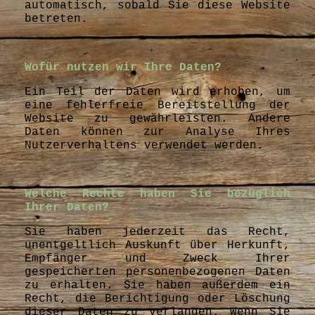
automatisch, sobald Sie diese Website
betreten.
Wofür nutzen wir Ihre Daten?
Ein Teil der Daten wird erhoben, um
eine fehlerfreie Bereitstellung der
Website zu gewährleisten. Andere
Daten können zur Analyse Ihres
Nutzerverhaltens verwendet werden.
Welche Rechte haben Sie bezüglich
Ihrer Daten?
Sie haben jederzeit das Recht,
unentgeltlich Auskunft über Herkunft,
Empfänger und Zweck Ihrer
gespeicherten personenbezogenen Daten
zu erhalten. Sie haben außerdem ein
Recht, die Berichtigung oder Löschung
dieser Daten zu verlangen. Wenn Sie