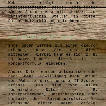
Website erfolgt durch den
Websitebetreiber. Dessen Kontaktdaten
können Sie dem Abschnitt „Hinweis zur
Verantwortlichen Stelle“ in dieser
Datenschutzerklärung entnehmen.
Wie erfassen wir Ihre Daten?
Ihre Daten werden zum einen dadurch
erhoben, dass Sie uns diese
mitteilen. Hierbei kann es sich z. B.
um Daten handeln, die Sie in ein
Kontaktformular eingeben.
Andere Daten werden automatisch oder
nach Ihrer Einwilligung beim Besuch
der Website durch unsere IT-Systeme
erfasst. Das sind vor allem
technische Daten (z. B.
Internetbrowser, Betriebssystem oder
Uhrzeit des Seitenaufrufs). Die
Erfassung dieser Daten erfolgt